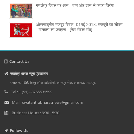
गणतंत्र दिवस पर आन - बान और शान से फहरा तिरंगा
अंतरराष्ट्रीय मजदूर दिवस- 01मई 2018: मजदूरों का शोषण
- मानवता का उपहास - [रेल सेवक संघ]
Contact Us
स्वतंत्र भारत न्यूज़ प्रकाशन
प्लाट न. 106, विष्णु लोक कॉलोनी, कानपुर रोड, लखनऊ , उ. प्र.
Tel : + (91) - 8765531599
Mail :
swatantrabharatnews@gmail.com
Business Hours : 9:30 - 5:30
Follow Us