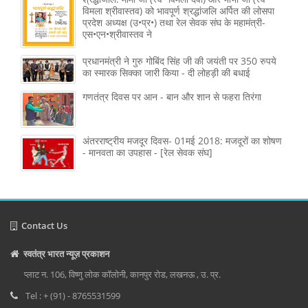
विमला श्रीवास्तव) को भावपूर्ण श्रद्धांजलि अर्पित की लोसपा
प्रदेश अध्यक्ष (उ•प्र•) तथा रेल सेवक संघ के महामंत्री-
एस•एन•श्रीवास्तव ने
प्रधानमंत्री ने गुरु गोबिंद सिंह जी की जयंती पर 350 रुपये
का स्मारक सिक्का जारी किया - दी लोहड़ी की बधाई
गणतंत्र दिवस पर आन - बान और शान से फहरा तिरंगा
अंतरराष्ट्रीय मजदूर दिवस- 01मई 2018: मजदूरों का शोषण
- मानवता का उपहास - [रेल सेवक संघ]
Contact Us
स्वतंत्र भारत न्यूज़ प्रकाशन
प्लाट न. 106, विष्णु लोक कॉलोनी, कानपुर रोड, लखनऊ , उ. प्र.
Tel : + (91) - 8765531599