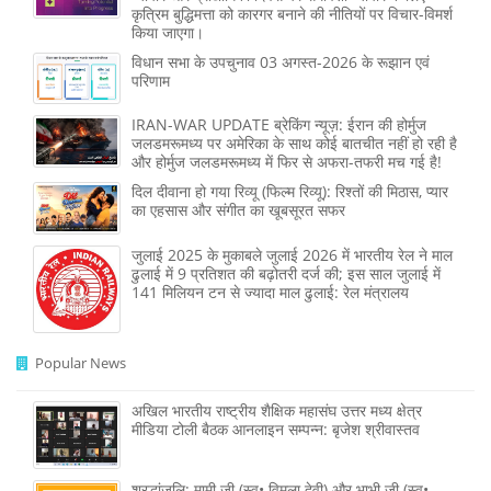
कृत्रिम बुद्धिमत्ता को कारगर बनाने की नीतियों पर विचार-विमर्श
किया जाएगा।
विधान सभा के उपचुनाव 03 अगस्त-2026 के रूझान एवं
परिणाम
IRAN-WAR UPDATE ब्रेकिंग न्यूज़: ईरान की होर्मुज
जलडमरूमध्य पर अमेरिका के साथ कोई बातचीत नहीं हो रही है
और होर्मुज जलडमरूमध्य में फिर से अफरा-तफरी मच गई है!
दिल दीवाना हो गया रिव्यू (फिल्म रिव्यू): रिश्तों की मिठास, प्यार
का एहसास और संगीत का खूबसूरत सफर
जुलाई 2025 के मुकाबले जुलाई 2026 में भारतीय रेल ने माल
ढुलाई में 9 प्रतिशत की बढ़ोतरी दर्ज की; इस साल जुलाई में
141 मिलियन टन से ज्‍यादा माल ढुलाई: रेल मंत्रालय
Popular News
अखिल भारतीय राष्ट्रीय शैक्षिक महासंघ उत्तर मध्य क्षेत्र
मीडिया टोली बैठक आनलाइन सम्पन्न: बृजेश श्रीवास्तव
श्रद्धांजलि: मामी जी (स्व• विमला देवी) और भाभी जी (स्व•