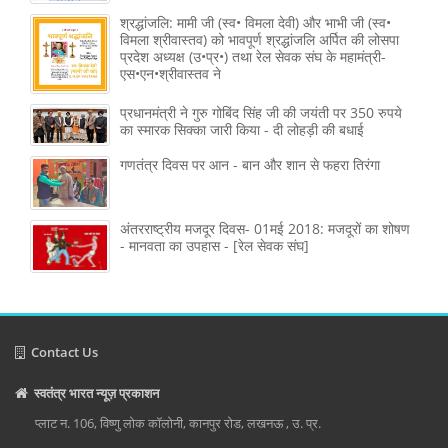
श्रद्धांजलि: मामी जी (स्व• विमला देवी) और भाभी जी (स्व•
विमला श्रीवास्तव) को भावपूर्ण श्रद्धांजलि अर्पित की लोसपा
प्रदेश अध्यक्ष (उ•प्र•) तथा रेल सेवक संघ के महामंत्री-
एस•एन•श्रीवास्तव ने
प्रधानमंत्री ने गुरु गोबिंद सिंह जी की जयंती पर 350 रुपये
का स्मारक सिक्का जारी किया - दी लोहड़ी की बधाई
गणतंत्र दिवस पर आन - बान और शान से फहरा तिरंगा
अंतरराष्ट्रीय मजदूर दिवस- 01मई 2018: मजदूरों का शोषण
- मानवता का उपहास - [रेल सेवक संघ]
Contact Us
स्वतंत्र भारत न्यूज़ प्रकाशन
प्लाट न. 106, विष्णु लोक कॉलोनी, कानपुर रोड, लखनऊ , उ. प्र.