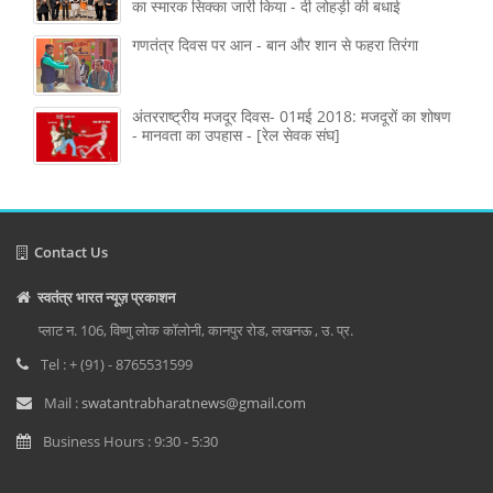
का स्मारक सिक्का जारी किया - दी लोहड़ी की बधाई
गणतंत्र दिवस पर आन - बान और शान से फहरा तिरंगा
अंतरराष्ट्रीय मजदूर दिवस- 01मई 2018: मजदूरों का शोषण
- मानवता का उपहास - [रेल सेवक संघ]
Contact Us
स्वतंत्र भारत न्यूज़ प्रकाशन
प्लाट न. 106, विष्णु लोक कॉलोनी, कानपुर रोड, लखनऊ , उ. प्र.
Tel : + (91) - 8765531599
Mail :
swatantrabharatnews@gmail.com
Business Hours : 9:30 - 5:30