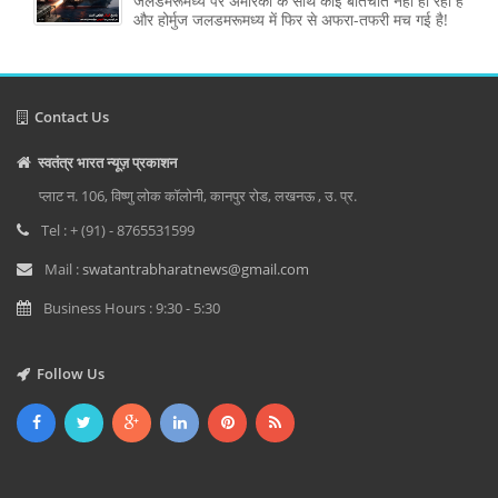
जलडमरूमध्य पर अमेरिका के साथ कोई बातचीत नहीं हो रही है
और होर्मुज जलडमरूमध्य में फिर से अफरा-तफरी मच गई है!
Contact Us
स्वतंत्र भारत न्यूज़ प्रकाशन
प्लाट न. 106, विष्णु लोक कॉलोनी, कानपुर रोड, लखनऊ , उ. प्र.
Tel : + (91) - 8765531599
Mail :
swatantrabharatnews@gmail.com
Business Hours : 9:30 - 5:30
Follow Us