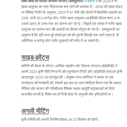
विश्व खाद्य एवं परिवार कल्याण संगठन
(
डब्ल्यूएफपी
)
ने बताया है
कि 2026 में भी
खाद्य असुरक्षा का स्तर चिंताजनक बना रहने की आशंका है। 2026 की खाद्य संकट
पर वैश्विक रिपोर्ट के अनुसार, 2025 में 47 देशों और क्षेत्रों में विश्लेषित आबादी का
23%, यानी 26.6 करोड़ लोग, गंभीर खाद्य असुरक्षा (आईपीसी/सीएच चरण 3 या
उससे ऊपर) के उच्च स्तर का सामना कर रहे थे। पिछले एक दशक में गंभीर खाद्य
असुरक्षा का सामना कर रही आबादी का हिस्सा दोगुना हो गया है। डब्ल्यूएफपी का
अनुमान है कि यदि मध्य पूर्व संघर्ष इस वर्ष की दूसरी तिमाही तक जारी रहता है, तो
अतिरिक्त 4 करोड़ लोग गंभीर भुखमरी की चपेट में आ सकते हैं।
साइड-इवेंट्स
समिति की बैठक के दौरान, आर्थिक सहयोग और विकास संगठन (ओईसीडी) ने
अपनी 2025 कृषि नीति निगरानी और मूल्यांकन रिपोर्ट और ओईसीडी-एफएओ कृषि
आउटलुक 2025-34 प्रस्तुत की। संयुक्त राज्य अमेरिका ने चावल पर एक
कार्यक्रम की मेजबानी की, जिसमें इस बात पर ध्यान केंद्रित किया गया कि व्यापार
नीतियां और बाजार की गतिशीलता वैश्विक चावल आपूर्ति श्रृंखलाओं को कैसे
प्रभावित करती हैं, विशेष रूप से निजी क्षेत्र के अनुभवों और दृष्टिकोणों पर।
अगली मीटिंग
कृषि समिति की अगली नियमित बैठक 24-25 सितंबर को होगी।