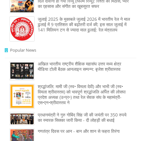
दिल दीवाना हो गया रिव्यू (फिल्म रिव्यू): रिश्तों की मिठास, प्यार
का एहसास और संगीत का खूबसूरत सफर
जुलाई 2025 के मुकाबले जुलाई 2026 में भारतीय रेल ने माल
ढुलाई में 9 प्रतिशत की बढ़ोतरी दर्ज की; इस साल जुलाई में
141 मिलियन टन से ज्‍यादा माल ढुलाई: रेल मंत्रालय
Popular News
अखिल भारतीय राष्ट्रीय शैक्षिक महासंघ उत्तर मध्य क्षेत्र
मीडिया टोली बैठक आनलाइन सम्पन्न: बृजेश श्रीवास्तव
श्रद्धांजलि: मामी जी (स्व• विमला देवी) और भाभी जी (स्व•
विमला श्रीवास्तव) को भावपूर्ण श्रद्धांजलि अर्पित की लोसपा
प्रदेश अध्यक्ष (उ•प्र•) तथा रेल सेवक संघ के महामंत्री-
एस•एन•श्रीवास्तव ने
प्रधानमंत्री ने गुरु गोबिंद सिंह जी की जयंती पर 350 रुपये
का स्मारक सिक्का जारी किया - दी लोहड़ी की बधाई
गणतंत्र दिवस पर आन - बान और शान से फहरा तिरंगा