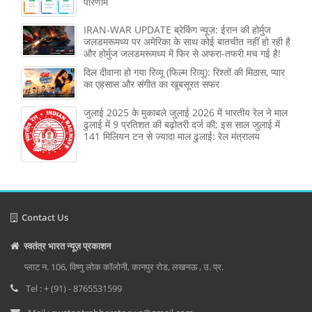
परिणाम
IRAN-WAR UPDATE ब्रेकिंग न्यूज़: ईरान की होर्मुज
जलडमरूमध्य पर अमेरिका के साथ कोई बातचीत नहीं हो रही है
और होर्मुज जलडमरूमध्य में फिर से अफरा-तफरी मच गई है!
दिल दीवाना हो गया रिव्यू (फिल्म रिव्यू): रिश्तों की मिठास, प्यार
का एहसास और संगीत का खूबसूरत सफर
जुलाई 2025 के मुकाबले जुलाई 2026 में भारतीय रेल ने माल
ढुलाई में 9 प्रतिशत की बढ़ोतरी दर्ज की; इस साल जुलाई में
141 मिलियन टन से ज्‍यादा माल ढुलाई: रेल मंत्रालय
Contact Us
स्वतंत्र भारत न्यूज़ प्रकाशन
प्लाट न. 106, विष्णु लोक कॉलोनी, कानपुर रोड, लखनऊ , उ. प्र.
Tel : + (91) - 8765531599