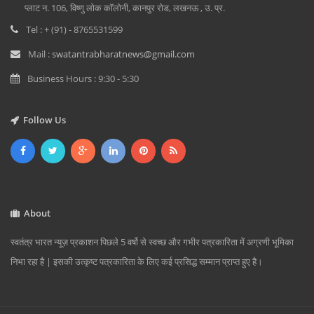
प्लाट न. 106, विष्णु लोक कॉलोनी, कानपुर रोड, लखनऊ , उ. प्र.
Tel : + (91) - 8765531599
Mail :
swatantrabharatnews@gmail.com
Business Hours : 9:30 - 5:30
Follow Us
About
स्वतंत्र भारत न्यूज़ प्रकाशन पिछले 5 वर्षो से स्वच्छ और गभीर पत्रकारिता में अग्रणी भूमिका
निभा रहा है | इसकी उत्कृष्ट पत्रकारिता के लिए कई प्रसिद्ध सम्मान प्राप्त हुए है।