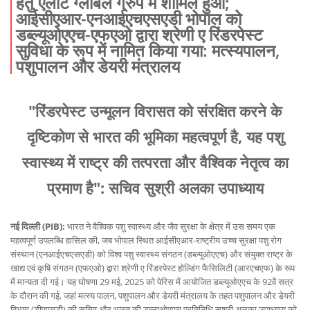
हेतु एलीट ग्लोबल ग्रुप में शामिल हुआ;
आईसीएआर-एनआईएचएसएडी भोपाल को
डब्ल्यूओएएच-एफएओ द्वारा श्रेणी ए रिंडरपेस्ट
सुविधा के रूप में नामित किया गया: मत्स्यपालन,
पशुपालन और डेयरी मंत्रालय
"रिंडरपेस्ट उन्मूलन विरासत को संरक्षित करने के
दृष्टिकोण से भारत की भूमिका महत्वपूर्ण है, यह पशु
स्वास्थ्य में राष्ट्र की तत्परता और वैश्विक नेतृत्व का
प्रमाण है": सचिव सुश्री अलका उपाध्याय
नई दिल्ली (PIB):
भारत ने वैश्विक पशु स्वास्थ्य और जैव सुरक्षा के क्षेत्र में उस समय एक
महत्वपूर्ण उपलब्धि हासिल की, जब भोपाल स्थित आईसीएआर-राष्ट्रीय उच्च सुरक्षा पशु रोग
संस्थान (एनआईएचएसएडी) को विश्व पशु स्वास्थ्य संगठन (डब्ल्यूओएएच) और संयुक्त राष्ट्र के
खाद्य एवं कृषि संगठन (एफएओ) द्वारा श्रेणी ए रिंडरपेस्ट होल्डिंग फैसिलिटी (आरएचएफ) के रूप
में मान्यता दी गई। यह घोषणा 29 मई, 2025 को पेरिस में आयोजित डब्ल्यूओएएच के 92वें सत्र
के दौरान की गई, जहां मत्स्य पालन, पशुपालन और डेयरी मंत्रालय के तहत पशुपालन और डेयरी
विभाग (डीएएचडी) की सचिव और भारत की डब्ल्यूओएएच प्रतिनिधि सुश्री अलका उपाध्याय को