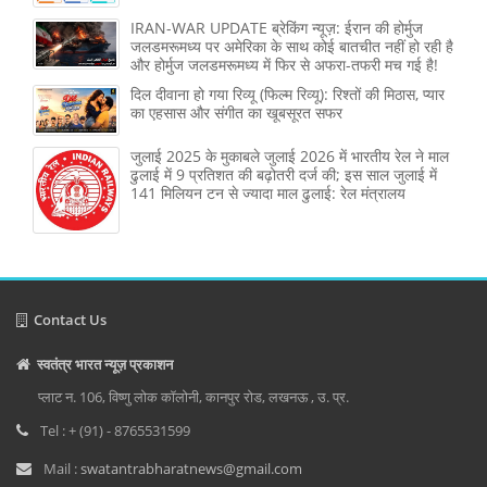
IRAN-WAR UPDATE ब्रेकिंग न्यूज़: ईरान की होर्मुज
जलडमरूमध्य पर अमेरिका के साथ कोई बातचीत नहीं हो रही है
और होर्मुज जलडमरूमध्य में फिर से अफरा-तफरी मच गई है!
दिल दीवाना हो गया रिव्यू (फिल्म रिव्यू): रिश्तों की मिठास, प्यार
का एहसास और संगीत का खूबसूरत सफर
जुलाई 2025 के मुकाबले जुलाई 2026 में भारतीय रेल ने माल
ढुलाई में 9 प्रतिशत की बढ़ोतरी दर्ज की; इस साल जुलाई में
141 मिलियन टन से ज्‍यादा माल ढुलाई: रेल मंत्रालय
Contact Us
स्वतंत्र भारत न्यूज़ प्रकाशन
प्लाट न. 106, विष्णु लोक कॉलोनी, कानपुर रोड, लखनऊ , उ. प्र.
Tel : + (91) - 8765531599
Mail :
swatantrabharatnews@gmail.com