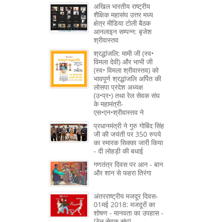
अखिल भारतीय राष्ट्रीय
शैक्षिक महासंघ उत्तर मध्य
क्षेत्र मीडिया टोली बैठक
आनलाइन सम्पन्न: बृजेश
श्रीवास्तव
श्रद्धांजलि: मामी जी (स्व•
विमला देवी) और भाभी जी
(स्व• विमला श्रीवास्तव) को
भावपूर्ण श्रद्धांजलि अर्पित की
लोसपा प्रदेश अध्यक्ष
(उ•प्र•) तथा रेल सेवक संघ
के महामंत्री-
एस•एन•श्रीवास्तव ने
प्रधानमंत्री ने गुरु गोबिंद सिंह
जी की जयंती पर 350 रुपये
का स्मारक सिक्का जारी किया
- दी लोहड़ी की बधाई
गणतंत्र दिवस पर आन - बान
और शान से फहरा तिरंगा
अंतरराष्ट्रीय मजदूर दिवस-
01मई 2018: मजदूरों का
शोषण - मानवता का उपहास -
[रेल सेवक संघ]