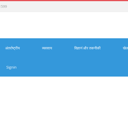
1599
अंतर्राष्ट्रीय
व्यवसाय
विज्ञानं और तकनीकी
खे
Signin