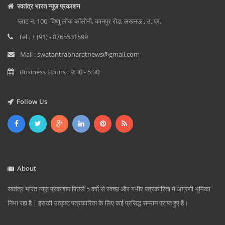
स्वतंत्र भारत न्यूज़ प्रकाशन
प्लाट न. 106, विष्णु लोक कॉलोनी, कानपुर रोड, लखनऊ , उ. प्र.
Tel : + (91) - 8765531599
Mail :
swatantrabharatnews@gmail.com
Business Hours : 9:30 - 5:30
Follow Us
About
स्वतंत्र भारत न्यूज़ प्रकाशन पिछले 5 वर्षो से स्वच्छ और गभीर पत्रकारिता में अग्रणी भूमिका
निभा रहा है | इसकी उत्कृष्ट पत्रकारिता के लिए कई प्रसिद्ध सम्मान प्राप्त हुए है।